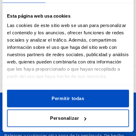
de Japón son perfectas para exhibir productos fabricados
en este país, o para cumplir con la normativa referente al
Esta página web usa cookies
país de fabricación. Gracias al proceso de tejido de alta
calidad, las etiquetas Made in Japan son suaves, elegantes y
Las cookies de este sitio web se usan para personalizar
duraderas. Estas etiquetas incluyen margen de costura y
el contenido y los anuncios, ofrecer funciones de redes
pliegue central horizontal, para que puedas coserlas a tus
sociales y analizar el tráfico. Además, compartimos
productos con facilidad.
información sobre el uso que haga del sitio web con
nuestros partners de redes sociales, publicidad y análisis
web, quienes pueden combinarla con otra información
que les haya proporcionado o que hayan recopilado a
partir del uso que haya hecho de sus servicios.
4,7
32.715 opiniones
Permitir todas
Personalice sus creaciones
Personalizar
Dutch Label Shop realiza envíos a toda España, desde
Madrid hasta Barcelona, Sevilla, Valencia, Islas Canarias,
Baleares y cualquier otra zona de la península. De hecho,