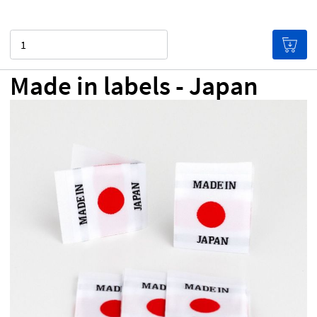
Cantidad
Made in labels - Japan
0,00 €
Precio por etiqueta
(¡Cuántas más etiquetas
pidas, más baratas te saldrán!)