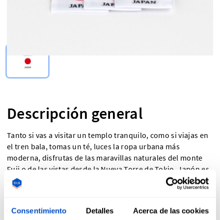
Select Type
Descripción general
Tanto si vas a visitar un templo tranquilo, como si viajas en
el tren bala, tomas un té, luces la ropa urbana más
moderna, disfrutas de las maravillas naturales del monte
Fuji o de las vistas desde la Nueva Torre de Tokio, Japón es
un país que combina a la perfección lo tradicional y lo
moderno. Vincula tus creaciones a esta estética con
nuestras etiquetas Made in Japan (Fabricado en Japón).
Consentimiento
Detalles
Acerca de las cookies
Las etiquetas Made in Japan y las etiquetas con la bandera