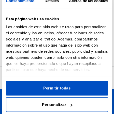
Consentimiento
Detalles
Acerca de las cookies
Switzerland y las etiquetas con la bandera de Suiza son
ideales para exhibir el origen suizo de tus creaciones o para
cumplir con la normativa referente la país de fabricación.
Esta página web usa cookies
Las etiquetas Made in Switzerland se han confeccionado en
telares de jacquard para obtener etiquetas tejidas que,
Las cookies de este sitio web se usan para personalizar
además de bonitas, son suaves al tacto y duraderas. Las
el contenido y los anuncios, ofrecer funciones de redes
etiquetas Made in Switzerland incluyen pliegue central
sociales y analizar el tráfico. Además, compartimos
horizontal y margen de costura, para que te resulte sencillo
información sobre el uso que haga del sitio web con
añadirlas a cualquiera de tus creaciones.
nuestros partners de redes sociales, publicidad y análisis
web, quienes pueden combinarla con otra información
que les haya proporcionado o que hayan recopilado a
partir del uso que haya hecho de sus servicios.
4,7
32.734 opiniones
Permitir todas
Personalice sus creaciones
Personalizar
Dutch Label Shop realiza envíos a toda España, desde