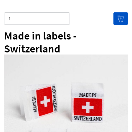
Cantidad
Made in labels -
Switzerland
0,00 €
Precio por etiqueta
(¡Cuántas más etiquetas
pidas, más baratas te saldrán!)