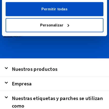
Suscríbase a nuestro boletín de noticias y correos
electrónicos con descuentos y marketing.
Permitir todas
Dirección de email
Enviar
Personalizar
This form is protected by reCAPTCHA - the
Google Privacy Policy
and
Terms of
Service
apply.
Nuestros productos
Empresa
Nuestras etiquetas y parches se utilizan
como