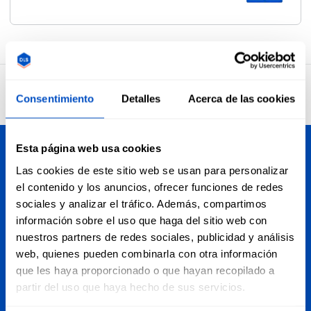
4,7
32.734 opiniones
Consentimiento
Detalles
Acerca de las cookies
Esta página web usa cookies
Personalice sus creaciones
Las cookies de este sitio web se usan para personalizar
el contenido y los anuncios, ofrecer funciones de redes
Dutch Label Shop realiza envíos a toda España, desde
sociales y analizar el tráfico. Además, compartimos
Madrid hasta Barcelona, Sevilla, Valencia, Islas Canarias,
información sobre el uso que haga del sitio web con
Baleares y cualquier otra zona de la península. De hecho,
nuestros partners de redes sociales, publicidad y análisis
¡realizamos envíos a cualquier parte del mundo!
web, quienes pueden combinarla con otra información
que les haya proporcionado o que hayan recopilado a
Subscribirse a la newsletter
partir del uso que haya hecho de sus servicios.