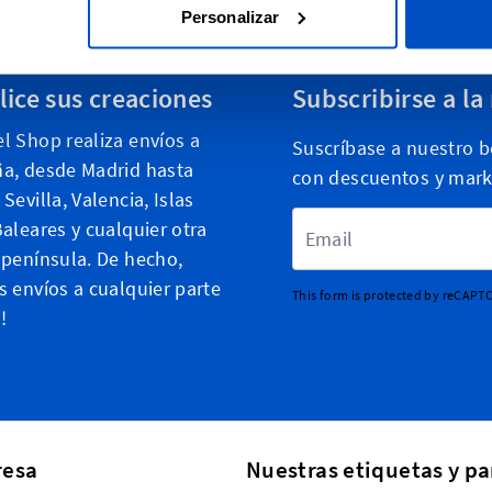
Personalizar
lice sus creaciones
Subscribirse a la
l Shop realiza envíos a
Suscríbase a nuestro bo
a, desde Madrid hasta
con descuentos y mark
Sevilla, Valencia, Islas
Dirección de email
Baleares y cualquier otra
 península. De hecho,
s envíos a cualquier parte
This form is protected by reCAPT
!
esa
Nuestras etiquetas y pa