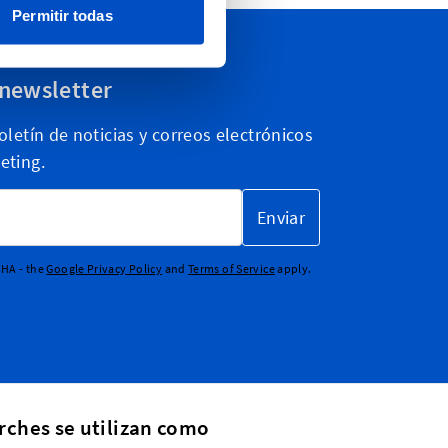
Permitir todas
 newsletter
letín de noticias y correos electrónicos
eting.
Enviar
CHA - the
Google Privacy Policy
and
Terms of Service
apply.
rches se utilizan como