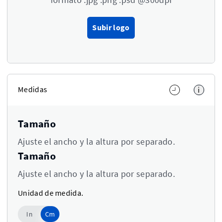
Subir logo
Medidas
i
Tamaño
Ajuste el ancho y la altura por separado.
Tamaño
Ajuste el ancho y la altura por separado.
Unidad de medida.
Cm
In
Cm
Use setting