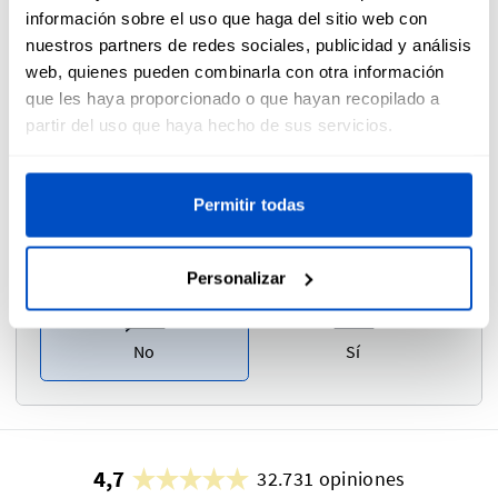
información sobre el uso que haga del sitio web con
nuestros partners de redes sociales, publicidad y análisis
Por favor déjenos aquí sus comentarios o preguntas.
web, quienes pueden combinarla con otra información
que les haya proporcionado o que hayan recopilado a
partir del uso que haya hecho de sus servicios.
Permitir todas
Prueba fotográfica
i
Personalizar
No
Sí
4,7
32.731 opiniones