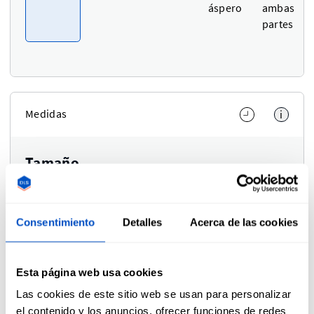
áspero
ambas
partes
Medidas
i
Tamaño
Ajuste el ancho y la altura por separado.
Consentimiento
Detalles
Acerca de las cookies
Unidad de medida.
Cm
In
Cm
Use setting
Ancho
Altura
Esta página web usa cookies
Las cookies de este sitio web se usan para personalizar
el contenido y los anuncios, ofrecer funciones de redes