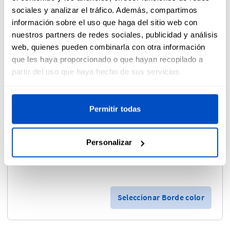
sociales y analizar el tráfico. Además, compartimos
Escala de ajuste
información sobre el uso que haga del sitio web con
nuestros partners de redes sociales, publicidad y análisis
Ajuste el ancho y la altura al mismo tiempo.
web, quienes pueden combinarla con otra información
que les haya proporcionado o que hayan recopilado a
partir del uso que haya hecho de sus servicios.
0,8 cm
en anchura
Permitir todas
0,8 cm
en altura
Personalizar
Borde - color
i
Seleccionar Borde color