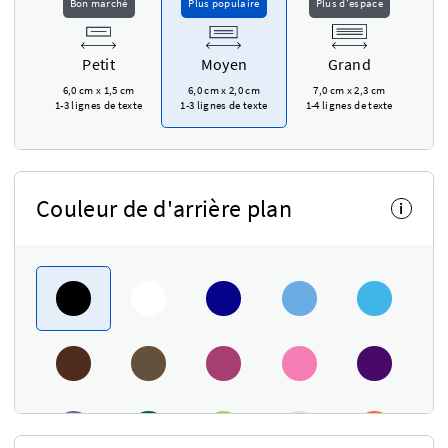
Bon marché
Plus populaire
Plus d'espace
Petit
Moyen
Grand
6,0 cm
x
1,5 cm
6,0 cm
x
2,0 cm
7,0 cm
x
2,3 cm
1-3 lignes de texte
1-3 lignes de texte
1-4 lignes de texte
Couleur de d'arrière plan
i