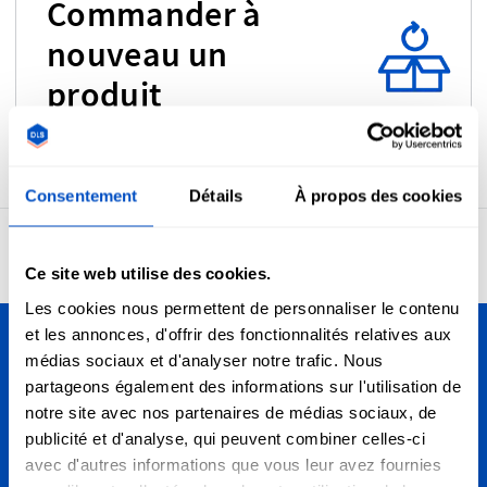
Commander à
nouveau un
produit
Consentement
Détails
À propos des cookies
4,7
24 957 avis
Ce site web utilise des cookies.
Les cookies nous permettent de personnaliser le contenu
et les annonces, d'offrir des fonctionnalités relatives aux
médias sociaux et d'analyser notre trafic. Nous
Personnalisez vos créations
partageons également des informations sur l'utilisation de
Nous livrons partout en France, de Marseille à Paris, en
notre site avec nos partenaires de médias sociaux, de
passant par Nantes, Strasbourg et Bordeaux et partout
publicité et d'analyse, qui peuvent combiner celles-ci
ailleurs, y compris dans le monde entier!
avec d'autres informations que vous leur avez fournies