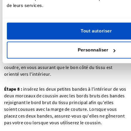
de leurs services.
Étape 6 :
si vous ajoutez une fermeture éclair sur le tissu
extérieur, cousez-la tout d'abord sur le côté arrondi
extérieur de la housse du coussin avant de coudre les
Tout autoriser
autres pièces ensemble.
Étape 7 :
une fois la fermeture éclair cousue, vous pouvez
Personnaliser
épingler les deux morceaux de votre tissu pour vous
assurer qu'ils sont correctement alignés avant de les
coudre, en vous assurant que le bon côté du tissu est
orienté vers l'intérieur.
Étape 8 :
insérez les deux petites bandes à l'intérieur de vos
deux morceaux de coussin avec les bords bruts des bandes
rejoignant le bord brut du tissu principal afin qu'elles
soient cousues avec la marge de couture. Lorsque vous
placez ces deux bandes, assurez-vous qu'elles ne gêneront
pas votre cou lorsque vous utiliserez le coussin.