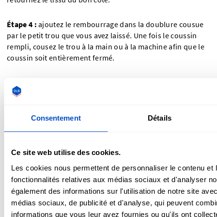
Étape 4 :
ajoutez le rembourrage dans la doublure cousue
par le petit trou que vous avez laissé. Une fois le coussin
rempli, cousez le trou à la main ou à la machine afin que le
coussin soit entièrement fermé.
Étape 5 :
nœud ou lien facultatifs pour attacher votre
coussin de voyage à votre sac :
– coupez 2 bandes de tissu de 6 x 12 cm ou utilisez du
Consentement
Détails
ruban.
Ce site web utilise des cookies.
– cousez les morceaux de tissu avec les côtés extérieurs
face à face en laissant une marge de couture de 1 cm le long
Les cookies nous permettent de personnaliser le contenu et l
du bord brut et sur un bord court.
fonctionnalités relatives aux médias sociaux et d'analyser no
également des informations sur l'utilisation de notre site ave
– retournez le tissu du bon côté, puis cousez l'autre bord
médias sociaux, de publicité et d'analyse, qui peuvent combi
court à la main ou à la machine pour le repasser.
informations que vous leur avez fournies ou qu'ils ont collecté