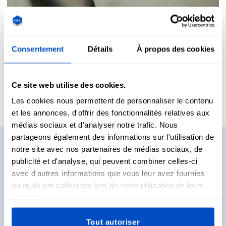
Consentement
Détails
À propos des cookies
Nos avis
Ce site web utilise des cookies.
Les cookies nous permettent de personnaliser le contenu
et les annonces, d'offrir des fonctionnalités relatives aux
médias sociaux et d'analyser notre trafic. Nous
partageons également des informations sur l'utilisation de
Vous voulez voir des
notre site avec nos partenaires de médias sociaux, de
publicité et d'analyse, qui peuvent combiner celles-ci
échantillons ?
avec d'autres informations que vous leur avez fournies
ou qu'ils ont collectées lors de votre utilisation de leurs
Vous voulez voir et toucher de vraies étiquettes avant de
services.
décider ce que vous allez acheter ? Pas de problème.
Recevez des packs d'échantillons directement chez vous !
Tout autoriser