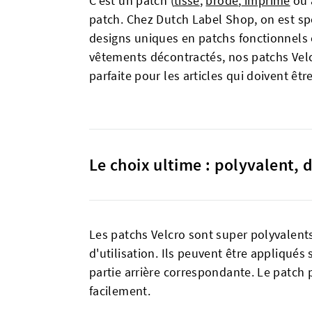
C'est un patch (
tissé
,
brodé
,
imprimé
ou a
patch. Chez Dutch Label Shop, on est sp
designs uniques en patchs fonctionnels 
vêtements décontractés, nos patchs Velcro o
parfaite pour les articles qui doivent êtr
Le choix ultime : polyvalent, 
Les patchs Velcro sont super polyvalents g
d'utilisation. Ils peuvent être appliqués
partie arrière correspondante. Le patch p
facilement.