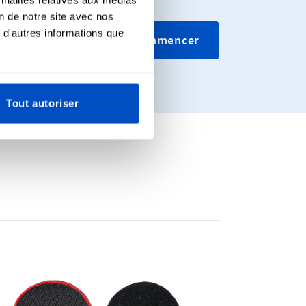
on de notre site avec nos
 d'autres informations que
ssons tissés
Commencer
iers.
Tout autoriser