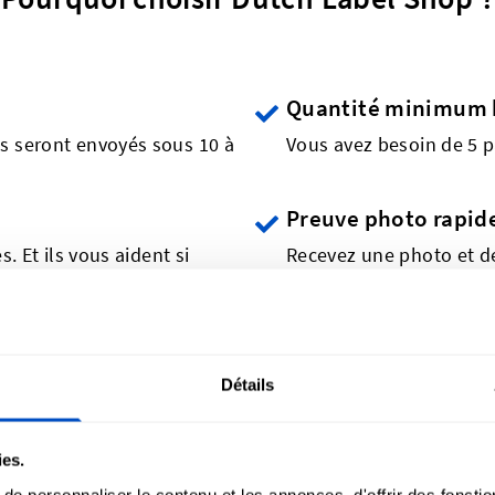
Quantité minimum 
s seront envoyés sous 10 à
Vous avez besoin de 5 p
Preuve photo rapid
. Et ils vous aident si
Recevez une photo et d
jusqu'à ce que tout soit 
Garantie de rembo
professionnelle
Remboursement total si 
Détails
ies.
e personnaliser le contenu et les annonces, d'offrir des fonctio