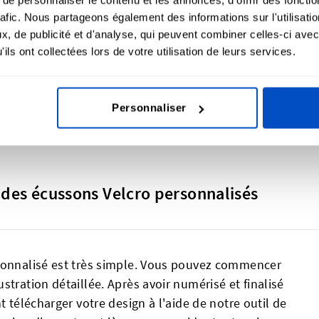
3€ pour 5 écussons tissés
rafic. Nous partageons également des informations sur l'utilisati
, de publicité et d'analyse, qui peuvent combiner celles-ci avec
s populaire en tant que sticker ! Commencez avec des écu
ils ont collectées lors de votre utilisation de leurs services.
ous ayez besoin de quelques dizaines ou de quelques mill
Personnaliser
 des écussons Velcro personnalisés
rsonnalisé est très simple. Vous pouvez commencer
stration détaillée. Après avoir numérisé et finalisé
t télécharger votre design à l'aide de notre outil de