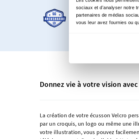
À partir de 3
sociaux et d'analyser notre t
partenaires de médias sociaux
Notre produit le plu
vous leur avez fournies ou qu'
personnalisés, que v
Donnez vie à votre vision avec
La création de votre écusson Velcro pe
par un croquis, un logo ou même une illu
votre illustration, vous pouvez facilemen