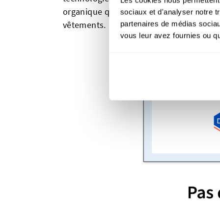
organique que vous ne verrez peut-être
sociaux et d'analyser notre t
vêtements.
partenaires de médias sociaux
vous leur avez fournies ou qu'