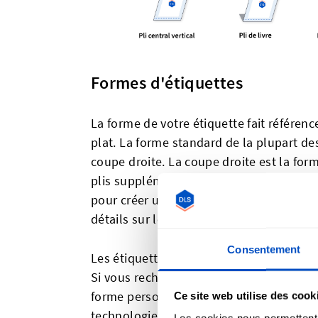
Formes d'étiquettes
La forme de votre étiquette fait référence
plat. La forme standard de la plupart de
coupe droite. La coupe droite est la form
plis supplémentaires, qu'il s'agisse d'un 
pour créer une étiquette avec un pli sur 
détails sur les différents types de plis plu
Consentement
Les étiquettes à coupe droite ne sont p
Si vous recherchez une forme inhabituel
forme personnalisée pour convenir à n'
Ce site web utilise des cook
technologie de découpe au laser afin d
Les cookies nous permettent d