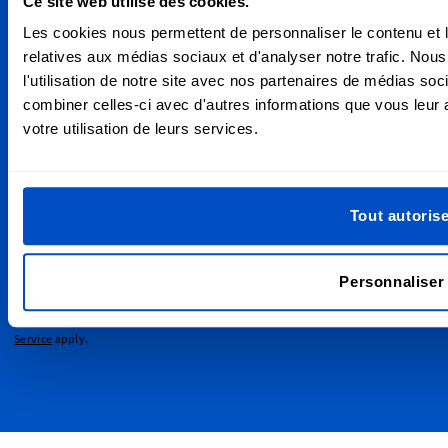
Personnalisez vos créations
Ce site web utilise des cookies.
Les cookies nous permettent de personnaliser le contenu et le
Nous livrons partout au Canada, de Vancouver à Toronto,
relatives aux médias sociaux et d'analyser notre trafic. No
en passant par Montréal et Ottawa et partout ailleurs, y
l'utilisation de notre site avec nos partenaires de médias soc
compris dans le monde entier!
combiner celles-ci avec d'autres informations que vous leur a
votre utilisation de leurs services.
S'inscrire aux Newsletters
Abonnez-vous à notre newsletter et nos emails de
Tout autoris
réduction et marketing.
Adresse email
Soumettre
Personnaliser
This form is protected by reCAPTCHA - the
Google Privacy Policy
and
Terms of
Service
apply.