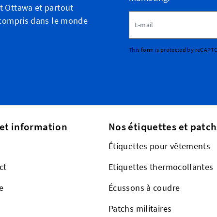
t Ottawa et partout
Adresse email
y compris dans le monde
This form is protected by reCAPT
 et information
Nos étiquettes et patch
Étiquettes pour vêtements
ct
Etiquettes thermocollantes
e
Écussons à coudre
Patchs militaires