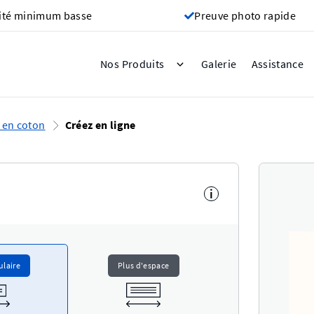
ité minimum basse
Preuve photo rapide
Galerie
Nos Produits
Assistance
 en coton
Créez en ligne
i
ulaire
Plus d'espace