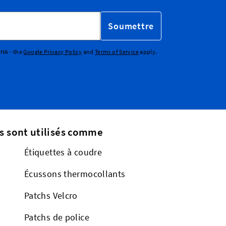
Soumettre
CHA - the
Google Privacy Policy
and
Terms of Service
apply.
s sont utilisés comme
Étiquettes à coudre
Écussons thermocollants
Patchs Velcro
Patchs de police