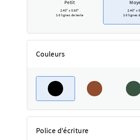
Petit
Moy
2.40"
x
0.60"
2.40"
x
0
1-3 lignes de texte
1-3 lignes 
Couleurs
Police d'écriture