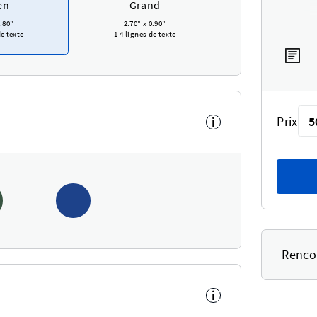
en
Grand
.80"
2.70"
x
0.90"
de texte
1-4 lignes de texte
Prix
5
i
Rencon
i