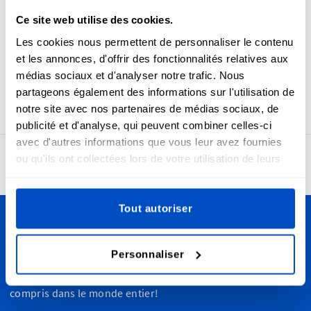
Aperçu
Ce site web utilise des cookies.
Ces étiquettes pré-fabriquées populaires sont abordables
Les cookies nous permettent de personnaliser le contenu
et expédiées immédiatement.
et les annonces, d'offrir des fonctionnalités relatives aux
Choisissez parmi Made in USA, 100% Cotton ou One Size
médias sociaux et d'analyser notre trafic. Nous
Fits All.
partageons également des informations sur l'utilisation de
notre site avec nos partenaires de médias sociaux, de
publicité et d'analyse, qui peuvent combiner celles-ci
avec d'autres informations que vous leur avez fournies
ou qu'ils ont collectées lors de votre utilisation de leurs
4,7
24962 avis
services.
Tout autoriser
Personnalisez vos créations
Personnaliser
Nous livrons partout au Canada, de Vancouver à Toronto,
en passant par Montréal et Ottawa et partout ailleurs, y
compris dans le monde entier!