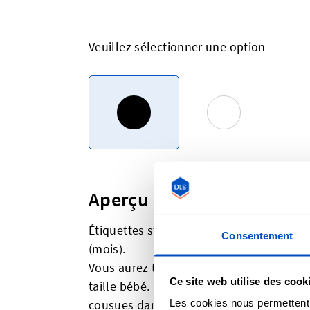
Veuillez sélectionner une option
Aperçu
Étiquettes standard industrielles en bl
Consentement
(mois).
Vous aurez toujours le besoin d'étiqueter
Ce site web utilise des cook
taille bébé. Ces étiquettes de taille sont
cousues dans une couture. Dans de nomb
Les cookies nous permettent d