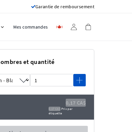
Garantie de remboursement
Mes commandes
nombres et quantité
0,17 CA$
0,17 CA$
Prix ​​par
étiquette