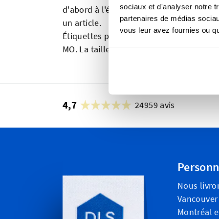
sociaux et d'analyser notre t
d'abord à l'étiquette de la marque princi
partenaires de médias sociaux
un article.
vous leur avez fournies ou qu'
Étiquettes pour Nouveau-né, 0-3 MO, 3-
MO. La taille de ces étiquettes est 1 x 4 
4,7
24959 avis
Personn
Nous livro
Vancouver 
Montréal e