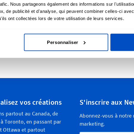
rafic. Nous partageons également des informations sur l'utilisati
pale, puis attachent le jeu d'étiquettes à
, de publicité et d'analyse, qui peuvent combiner celles-ci avec
ils ont collectées lors de votre utilisation de leurs services.
6 MO, 6-9 MO, 9-12 MO, 12-18 MO ou 18-24
cm / 0,39" x 1,57"
Personnaliser
alisez vos créations
S'inscrire aux Ne
ns partout au Canada, de
Abonnez-vous à notre n
à Toronto, en passant par
marketing.
t Ottawa et partout