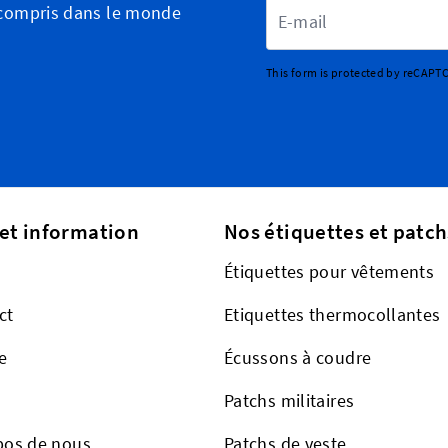
Adresse email
y compris dans le monde
This form is protected by reCAPT
 et information
Nos étiquettes et patch
Étiquettes pour vêtements
ct
Etiquettes thermocollantes
e
Écussons à coudre
Patchs militaires
pos de nous
Patchs de veste