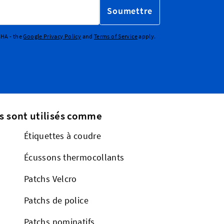
Soumettre
CHA - the
Google Privacy Policy
and
Terms of Service
apply.
s sont utilisés comme
Étiquettes à coudre
Écussons thermocollants
Patchs Velcro
Patchs de police
Patchs nominatifs