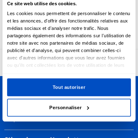
Ce site web utilise des cookies.
Assurez-vous que vos clients, amis ou famille aient toujours
Les cookies nous permettent de personnaliser le contenu
ce qu'il y a de mieux en donnant à vos articles une étiquette
et les annonces, d'offrir des fonctionnalités relatives aux
de taille claire. La taille de ces étiquettes est 1 x 4 cm / 0,39"
x 1,57"
médias sociaux et d'analyser notre trafic. Nous
partageons également des informations sur l'utilisation de
notre site avec nos partenaires de médias sociaux, de
publicité et d'analyse, qui peuvent combiner celles-ci
avec d'autres informations que vous leur avez fournies
4,7
24958 avis
ou qu'ils ont collectées lors de votre utilisation de leurs
services.
Tout autoriser
Personnalisez vos créations
Nous livrons partout au Canada, de Vancouver à Toronto,
Personnaliser
en passant par Montréal et Ottawa et partout ailleurs, y
compris dans le monde entier!