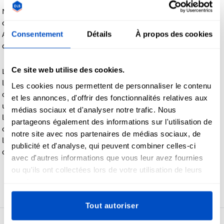
Nos produits sont fabriqués en Chine. Ils sont envoyés à nos
centres de distribution qui se situent à Philadelphie,
Amsterdam, Londres, Ontario et Sydney, en fonction de la
Consentement
Détails
À propos des cookies
destination finale du colis.
Ce site web utilise des cookies.
Le fret aérien international est malheureusement affecté par
les problèmes de chaîne d'approvisionnement mondiale qui
Les cookies nous permettent de personnaliser le contenu
ont commencé en 2020 avec le début du COVID. Bien que notre
et les annonces, d'offrir des fonctionnalités relatives aux
usine soit entièrement opérationnelle et ne soit pas affectée,
médias sociaux et d'analyser notre trafic. Nous
les transporteurs aériens internationaux sont parfois
partageons également des informations sur l'utilisation de
confrontés à des retards indépendants de notre volonté
notre site avec nos partenaires de médias sociaux, de
lorsqu'ils transportent nos produits de Chine vers nos centres
publicité et d'analyse, qui peuvent combiner celles-ci
de distribution.
avec d'autres informations que vous leur avez fournies
ou qu'ils ont collectées lors de votre utilisation de leurs
services.
Précédent
Tout autoriser