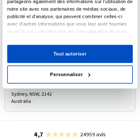
Keighley, BD21 4JH
partageons également des informations sur l'utilisation de
United Kingdom
notre site avec nos partenaires de médias sociaux, de
publicité et d'analyse, qui peuvent combiner celles-ci
avec d'autres informations que vous leur avez fournies
ou qu'ils ont collectées lors de votre utilisation de leurs
services.
Australie ou Nouvelle-Zélande
Tout autoriser
Coghlan Sydney - DLS
Personnaliser
4-8 Ferndell St
South Granville
Sydney, NSW, 2142
Australia
4,7
24959 avis