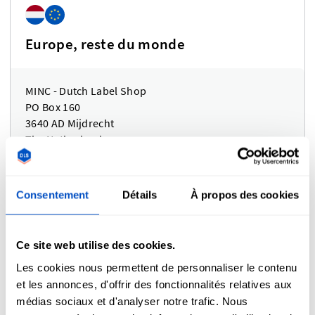
Europe, reste du monde
MINC - Dutch Label Shop
PO Box 160
3640 AD Mijdrecht
The Netherlands
Consentement
Détails
À propos des cookies
Royaume Uni
Ce site web utilise des cookies.
Les cookies nous permettent de personnaliser le contenu
et les annonces, d'offrir des fonctionnalités relatives aux
Bezos c/o Ogden Fulfilment Limited
Unit 2, Acre Park, Dalton Lane
médias sociaux et d'analyser notre trafic. Nous