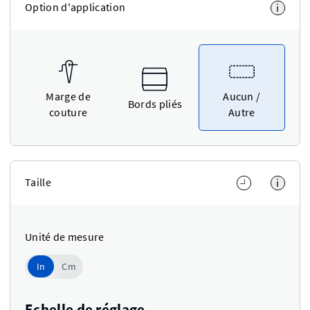
Option d'application
i
Marge de
Aucun /
Bords pliés
couture
Autre
Taille
i
Unité de mesure
In
In
Cm
Use setting
Echelle de réglage