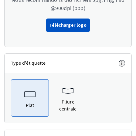
@900dpi (ppp)
Télécharger logo
Type d'étiquette
i
Pliure
Plat
centrale