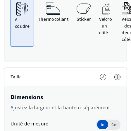
Thermocollant
Sticker
Velcro
Velc
A
- un
- de
coudre
côté
deu
côté
Taille
i
Dimensions
Ajustez la largeur et la hauteur séparément
Unité de mesure
In
In
Cm
Use setting