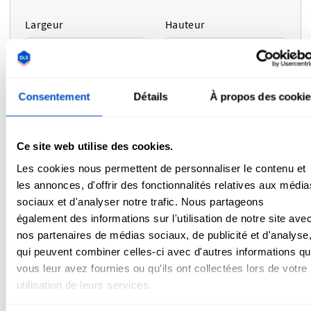
Largeur
Hauteur
Echelle de réglage
Consentement
Détails
À propos des cooki
Ajustez la largeur et la hauteur en même temps
Ce site web utilise des cookies.
Les cookies nous permettent de personnaliser le contenu et
les annonces, d'offrir des fonctionnalités relatives aux média
sociaux et d'analyser notre trafic. Nous partageons
0.30"
de largeur
également des informations sur l'utilisation de notre site ave
0.30"
de hauteur
nos partenaires de médias sociaux, de publicité et d'analyse
qui peuvent combiner celles-ci avec d'autres informations q
vous leur avez fournies ou qu'ils ont collectées lors de votre
Couleurs
i
utilisation de leurs services.