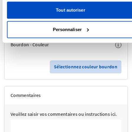
Téléchargez un logo pour ajuster les
Tout autoriser
couleurs
Personnaliser
Bourdon - Couleur
i
Sélectionnez couleur bourdon
Commentaires
Veuillez saisir vos commentaires ou instructions ici.