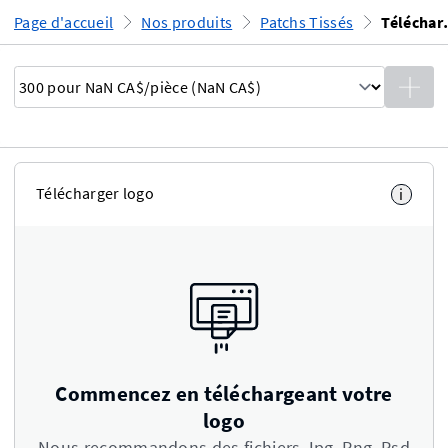
Page d'accueil
Nos produits
Patchs Tissés
Téléch
Télécharger logo
i
Commencez en téléchargeant votre
logo
Nous recommandons des fichiers Jpg, Png, Psd