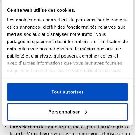
de création suivantes :
Ce site web utilise des cookies.
3 tailles d'étiquettes standard industrielles : petit, moyen
Les cookies nous permettent de personnaliser le contenu
et grand. Plus l'étiquette est petite, moins vous pouvez y
et les annonces, d'offrir des fonctionnalités relatives aux
ajouter de texte. N'oubliez donc pas ceci lorsque vous
médias sociaux et d'analyser notre trafic. Nous
sélectionnez une taille.
partageons également des informations sur l'utilisation de
Le texte que vous souhaitez écrire sur votre étiquette :
notre site avec nos partenaires de médias sociaux, de
celui-ci sera automatiquement adapté aux dimensions de
publicité et d'analyse, qui peuvent combiner celles-ci
la taille d'étiquette que vous sélectionnez. Plus l'étiquette
avec d'autres informations que vous leur avez fournies
est grande, plus vous pouvez y écrire du texte et/ou plus
ou qu'ils ont collectées lors de votre utilisation de leurs
grand vous pourrez l'afficher.
services.
Une bibliothèque de polices d'écriture que vous pouvez
appliquer à votre texte afin de lui donner plus de caractère
et mieux mettre votre marque en valeur.
Tout autoriser
Une bibliothèque de symboles que vous pouvez utiliser
pour donner à votre étiquette un aspect plus artistique.
Personnaliser
Vous ne pouvez ajouter qu'un symbole en raison des
contraintes d'espace.
Une sélection de couleurs distinctes pour l'arrière-plan et
le texte. Vous devrez vous assurer que vous choisissez un