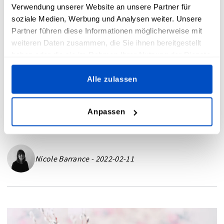
Verwendung unserer Website an unsere Partner für
dich fesseln werden
soziale Medien, Werbung und Analysen weiter. Unsere
Partner führen diese Informationen möglicherweise mit
weiteren Daten zusammen, die Sie ihnen bereitgestellt
haben oder die sie im Rahmen Ihrer Nutzung der Dienste
Wenn du eine dramatische Nacherzählung des
gesammelt haben.
Lebens von Kunstschaffenden, Modedesignern
Alle zulassen
/ Modedesignerinnen oder It-Girls suchst,
werden dich diese biografischen Filme (und
Anpassen
Serien) nicht enttäuschen!
Nicole Barrance - 2022-02-11